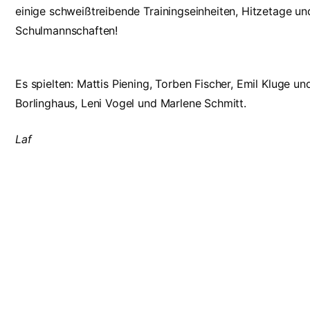
einige schweißtreibende Trainingseinheiten, Hitzetage un
Schulmannschaften!
Es spielten: Mattis Piening, Torben Fischer, Emil Kluge 
Borlinghaus, Leni Vogel und Marlene Schmitt.
Laf
Suche
Wichtige 
Search Button
Search
Vertretungsplan
for:
Fundsachen
HPG-Moodle
Kontakt