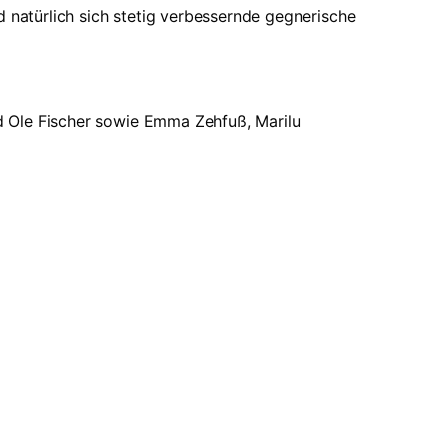
d natürlich sich stetig verbessernde gegnerische
und Ole Fischer sowie Emma Zehfuß, Marilu
Links
Neueste Meldungen
 online
Einladung zur Ehemaligenbörse
Projektwoche 2026 – Kreativität,
jede Menge neue Erfahrungen