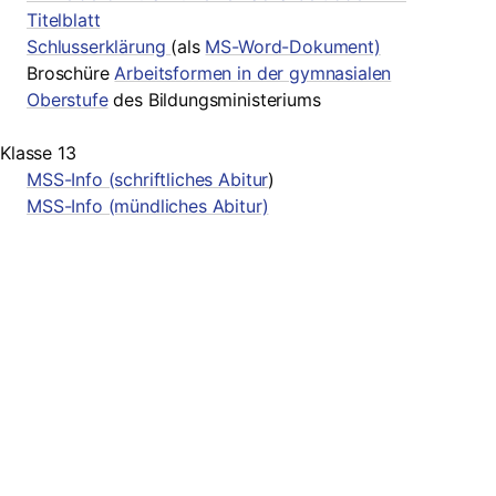
Titelblatt
Schlusserklärung
(als
MS-Word-Dokument)
Broschüre
Arbeitsformen in der gymnasialen
Oberstufe
des Bildungsministeriums
Klasse 13
MSS-Info (schriftliches Abitur
)
MSS-Info (mündliches Abitur)
Suche
Searc
Search
for: