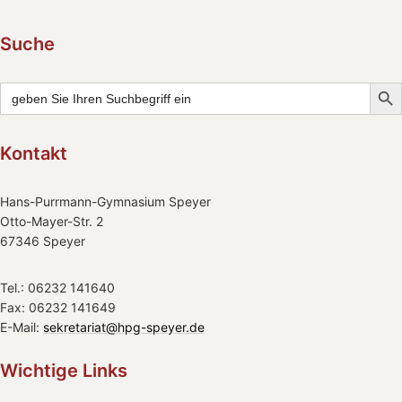
Suche
Searc
Search
for:
Kontakt
Hans-Purrmann-Gymnasium Speyer
Otto-Mayer-Str. 2
67346 Speyer
Tel.: 06232 141640
Fax: 06232 141649
E-Mail:
sekretariat@hpg-speyer.de
Wichtige Links