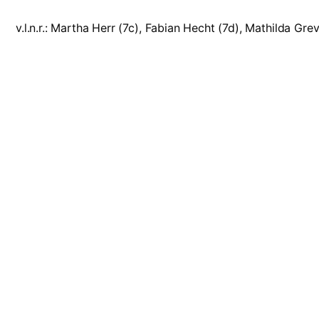
v.l.n.r.: Martha Herr (7c), Fabian Hecht (7d), Mathilda Grev
Suche
Wichtige 
Search Button
Search
Vertretungsplan
for:
Fundsachen
HPG-Moodle
Kontakt
Termine
Hans-Purrmann-Gymnasium Speyer
Service/Inform
Otto-Mayer-Str. 2
Impressum
67346 Speyer
Tel.: 06232 141640