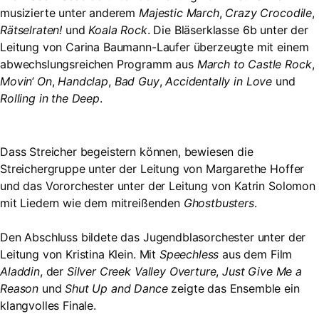
musizierte unter anderem
Majestic March
,
Crazy Crocodile
,
Rätselraten!
und
Koala Rock
. Die Bläserklasse 6b unter der
Leitung von Carina Baumann-Laufer überzeugte mit einem
abwechslungsreichen Programm aus
March to Castle Rock
,
Movin‘ On
,
Handclap
,
Bad Guy
,
Accidentally in Love
und
Rolling in the Deep
.
Dass Streicher begeistern können, bewiesen die
Streichergruppe unter der Leitung von Margarethe Hoffer
und das Vororchester unter der Leitung von Katrin Solomon
mit Liedern wie dem mitreißenden
Ghostbusters
.
Den Abschluss bildete das Jugendblasorchester unter der
Leitung von Kristina Klein. Mit
Speechless
aus dem Film
Aladdin
, der
Silver Creek Valley Overture
,
Just Give Me a
Reason
und
Shut Up and Dance
zeigte das Ensemble ein
klangvolles Finale.