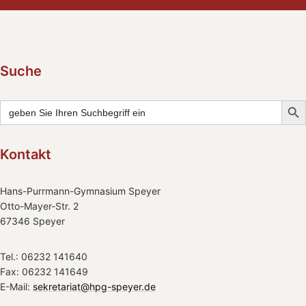
Suche
Searc
Search
for:
Kontakt
Hans-Purrmann-Gymnasium Speyer
Otto-Mayer-Str. 2
67346 Speyer
Tel.: 06232 141640
Fax: 06232 141649
E-Mail:
sekretariat@hpg-speyer.de