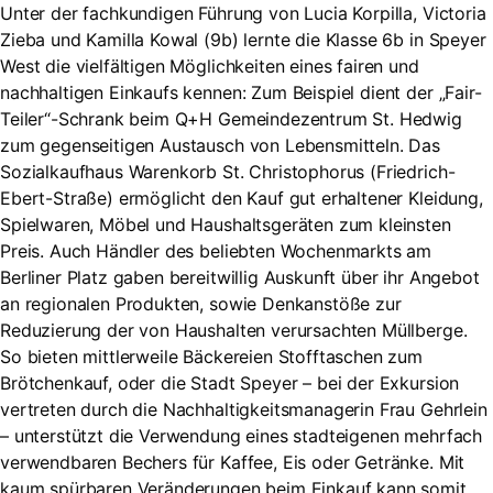
Unter der fachkundigen Führung von Lucia Korpilla, Victoria
Zieba und Kamilla Kowal (9b) lernte die Klasse 6b in Speyer
West die vielfältigen Möglichkeiten eines fairen und
nachhaltigen Einkaufs kennen: Zum Beispiel dient der „Fair-
Teiler“-Schrank beim Q+H Gemeindezentrum St. Hedwig
zum gegenseitigen Austausch von Lebensmitteln. Das
Sozialkaufhaus Warenkorb St. Christophorus (Friedrich-
Ebert-Straße) ermöglicht den Kauf gut erhaltener Kleidung,
Spielwaren, Möbel und Haushaltsgeräten zum kleinsten
Preis. Auch Händler des beliebten Wochenmarkts am
Berliner Platz gaben bereitwillig Auskunft über ihr Angebot
an regionalen Produkten, sowie Denkanstöße zur
Reduzierung der von Haushalten verursachten Müllberge.
So bieten mittlerweile Bäckereien Stofftaschen zum
Brötchenkauf, oder die Stadt Speyer – bei der Exkursion
vertreten durch die Nachhaltigkeitsmanagerin Frau Gehrlein
– unterstützt die Verwendung eines stadteigenen mehrfach
verwendbaren Bechers für Kaffee, Eis oder Getränke. Mit
kaum spürbaren Veränderungen beim Einkauf kann somit