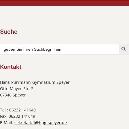
Suche
Searc
Search
for:
Kontakt
Hans-Purrmann-Gymnasium Speyer
Otto-Mayer-Str. 2
67346 Speyer
Tel.: 06232 141640
Fax: 06232 141649
E-Mail:
sekretariat@hpg-speyer.de