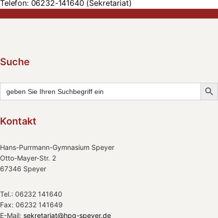
Telefon: 06232-141640 (Sekretariat)
Suche
Searc
Search
for:
Kontakt
Hans-Purrmann-Gymnasium Speyer
Otto-Mayer-Str. 2
67346 Speyer
Tel.: 06232 141640
Fax: 06232 141649
E-Mail:
sekretariat@hpg-speyer.de