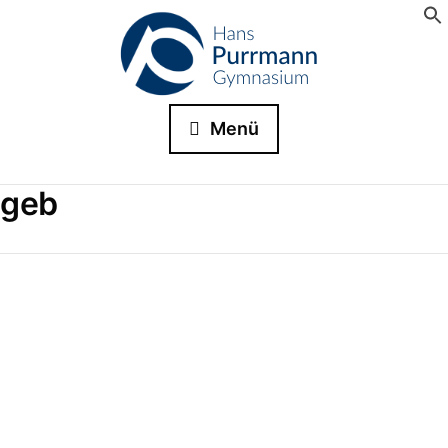
Menü
geb
Einladung zum Informationstag
Liebe Kinder und Eltern der 4. Klassen, wir laden euch u
herzlich zum Informationstag am 15. November 2025 in
Hans-Purrmann-Gymnasium Speyer ein! Von…