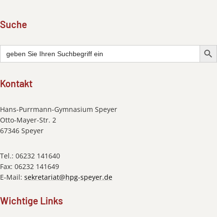
Suche
Searc
Search
for:
Kontakt
Hans-Purrmann-Gymnasium Speyer
Otto-Mayer-Str. 2
67346 Speyer
Tel.: 06232 141640
Fax: 06232 141649
E-Mail:
sekretariat@hpg-speyer.de
Wichtige Links