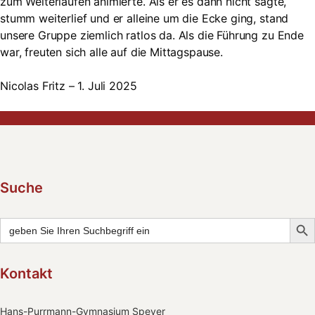
zum Weiterlaufen animierte. Als er es dann nicht sagte,
stumm weiterlief und er alleine um die Ecke ging, stand
unsere Gruppe ziemlich ratlos da. Als die Führung zu Ende
war, freuten sich alle auf die Mittagspause.
Nicolas Fritz – 1. Juli 2025
Suche
Searc
Search
for:
Kontakt
Hans-Purrmann-Gymnasium Speyer