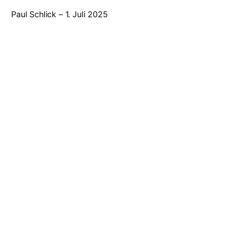
Paul Schlick – 1. Juli 2025
Suche
Wichtige 
Search Button
Search
Vertretungsplan
for:
Fundsachen
HPG-Moodle
Kontakt
Termine
Hans-Purrmann-Gymnasium Speyer
Service/Inform
Otto-Mayer-Str. 2
Impressum
67346 Speyer
Tel.: 06232 141640
Fax: 06232 141649