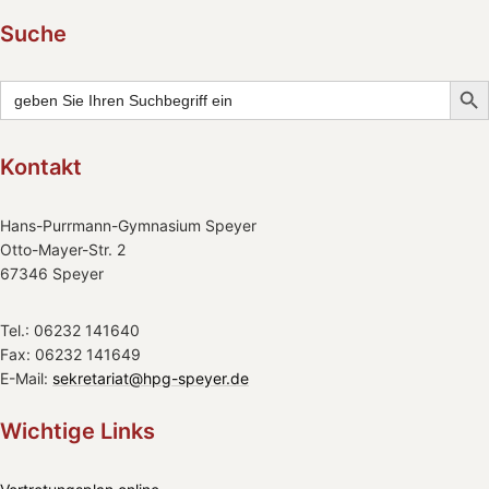
Suche
Searc
Search
for:
Kontakt
Hans-Purrmann-Gymnasium Speyer
Otto-Mayer-Str. 2
67346 Speyer
Tel.: 06232 141640
Fax: 06232 141649
E-Mail:
sekretariat@hpg-speyer.de
Wichtige Links