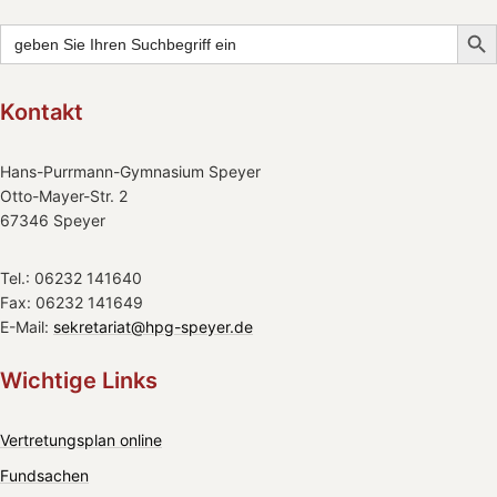
Searc
Search
for:
Kontakt
Hans-Purrmann-Gymnasium Speyer
Otto-Mayer-Str. 2
67346 Speyer
Tel.: 06232 141640
Fax: 06232 141649
E-Mail:
sekretariat@hpg-speyer.de
Wichtige Links
Vertretungsplan online
Fundsachen