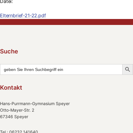
Datei:
Elternbrief-21-22.pdf
Suche
Searc
Search
for:
Kontakt
Hans-Purrmann-Gymnasium Speyer
Otto-Mayer-Str. 2
67346 Speyer
Tel.: 06232 141640