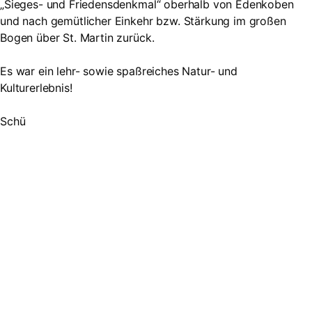
„Sieges- und Friedensdenkmal“ oberhalb von Edenkoben
und nach gemütlicher Einkehr bzw. Stärkung im großen
Bogen über St. Martin zurück.
Es war ein lehr- sowie spaßreiches Natur- und
Kulturerlebnis!
Schü
Suche
Searc
Search
for: