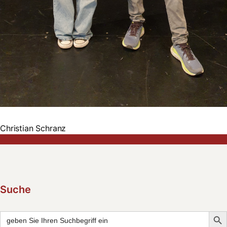
Christian Schranz
Suche
Searc
Search
for: