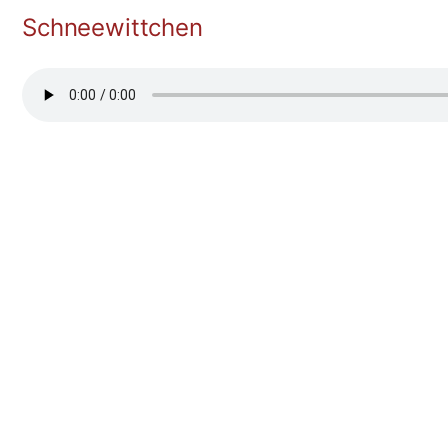
Schneewittchen
Suche
Wichtige 
Search Button
Search
Vertretungsplan
for:
Fundsachen
HPG-Moodle
Kontakt
Termine
Hans-Purrmann-Gymnasium Speyer
Service/Inform
Otto-Mayer-Str. 2