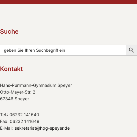
Suche
Searc
Search
for:
Kontakt
Hans-Purrmann-Gymnasium Speyer
Otto-Mayer-Str. 2
67346 Speyer
Tel.: 06232 141640
Fax: 06232 141649
E-Mail:
sekretariat@hpg-speyer.de