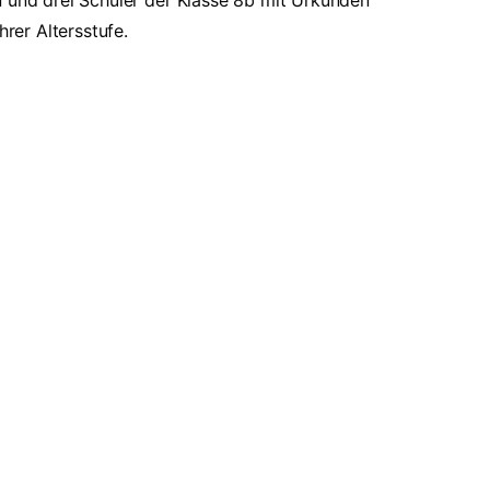
n und drei Schüler der Klasse 8b mit Urkunden
hrer Altersstufe.
Links
Neueste Meldungen
 online
Einladung zur Ehemaligenbörse
Projektwoche 2026 – Kreativität,
jede Menge neue Erfahrungen
Führung Abi-Jahrgang 96
HPG bei 6kunited
ation