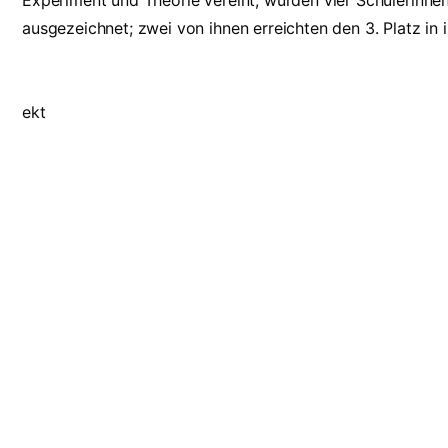
Experiment und Theorie vereint, wurden vier Schülerinne
ausgezeichnet; zwei von ihnen erreichten den 3. Platz in i
ekt
Suche
Wichtige 
Search Button
Search
Vertretungsplan
for:
Fundsachen
HPG-Moodle
Kontakt
Termine
Hans-Purrmann-Gymnasium Speyer
Service/Inform
Otto-Mayer-Str. 2