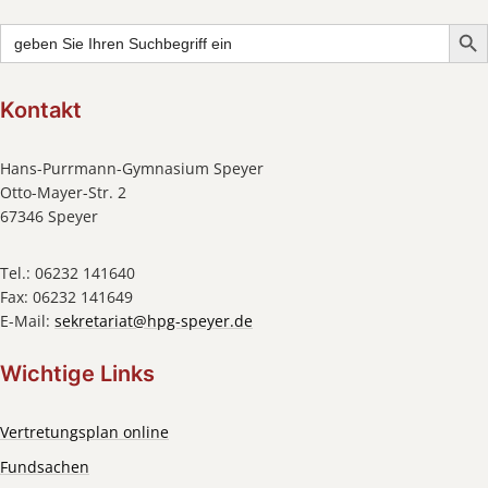
Searc
Search
for:
Kontakt
Hans-Purrmann-Gymnasium Speyer
Otto-Mayer-Str. 2
67346 Speyer
Tel.: 06232 141640
Fax: 06232 141649
E-Mail:
sekretariat@hpg-speyer.de
Wichtige Links
Vertretungsplan online
Fundsachen