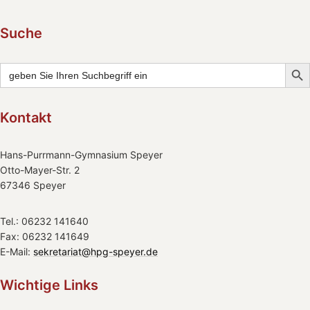
Suche
Searc
Search
for:
Kontakt
Hans-Purrmann-Gymnasium Speyer
Otto-Mayer-Str. 2
67346 Speyer
Tel.: 06232 141640
Fax: 06232 141649
E-Mail:
sekretariat@hpg-speyer.de
Wichtige Links