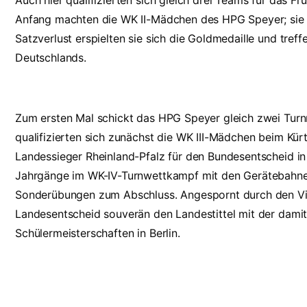
Auch hier qualifizierten sich gleich drei Teams für das Frü
Anfang machten die WK II-Mädchen des HPG Speyer; sie ho
Satzverlust erspielten sie sich die Goldmedaille und treff
Deutschlands.
Zum ersten Mal schickt das HPG Speyer gleich zwei Tur
qualifizierten sich zunächst die WK III-Mädchen beim Kür
Landessieger Rheinland-Pfalz für den Bundesentscheid in B
Jahrgänge im WK-IV-Turnwettkampf mit den Gerätebahnen 
Sonderübungen zum Abschluss. Angespornt durch den Vizet
Landesentscheid souverän den Landestittel mit der damit
Schülermeisterschaften in Berlin.