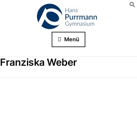
Menü
Franziska Weber
Einladung zur Ehemaligenbörse
Liebe Ehemalige, am Freitag, den 11.09. 2026, findet
am HPG wieder die Ehemaligenbörse statt. Alle
ehemaligen HPGlerInnen, die aus ihren Erfahrungen –