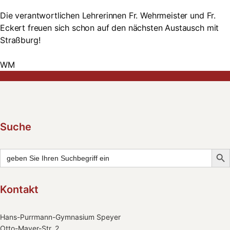
Die verantwortlichen Lehrerinnen Fr. Wehrmeister und Fr.
Eckert freuen sich schon auf den nächsten Austausch mit
Straßburg!
WM
Suche
Searc
Search
for:
Kontakt
Hans-Purrmann-Gymnasium Speyer
Otto-Mayer-Str. 2