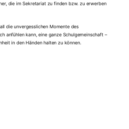
er, die im Sekretariat zu finden bzw. zu erwerben
n all die unvergesslichen Momente des
ch anfühlen kann, eine ganze Schulgemeinschaft –
Einheit in den Händen halten zu können.
Links
Neueste Meldungen
 online
Einladung zur Ehemaligenbörse
Projektwoche 2026 – Kreativität,