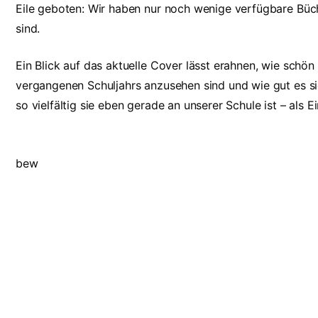
Eile geboten: Wir haben nur noch wenige verfügbare Büch
sind.
Ein Blick auf das aktuelle Cover lässt erahnen, wie schö
vergangenen Schuljahrs anzusehen sind und wie gut es si
so vielfältig sie eben gerade an unserer Schule ist – als 
bew
Suche
Wichtige 
Search Button
Search
Vertretungsplan
for:
Fundsachen