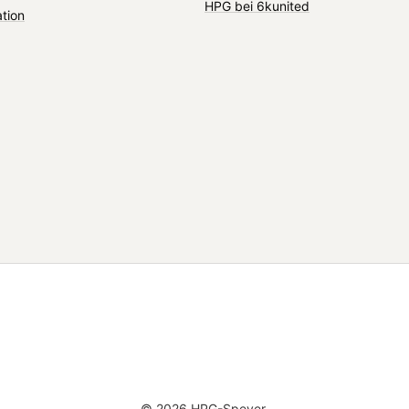
HPG bei 6kunited
ation
© 2026 HPG-Speyer.