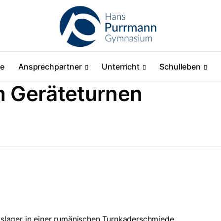
ne
Ansprechpartner
Unterricht
Schulleben
m Geräteturnen
gslager in einer rumänischen Turnkaderschmiede.