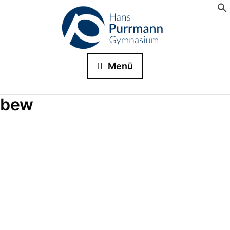
Menü
bew
Weihnachtstrucker am HPG
In diesem Jahr hat die Schulgemeinschaft zum ersten Ma
Aktion „Weihnachtstrucker“ der Johanniter-Unfallhilfe e. 